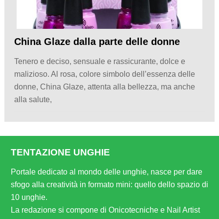
China Glaze dalla parte delle donne
Tenero e deciso, sensuale e rassicurante, dolce e
malizioso. Al rosa, colore simbolo dell’essenza delle
donne, China Glaze, attenta alla bellezza, ma anche
alla salute,
TENTAZIONE UNGHIE
Portale dedicato al mondo delle unghie, nasce per dare
sfogo alla creatività in formato mini: quello dello spazio di
10 unghie.
La redazione si compone di Onicotecniche e Nail Artist