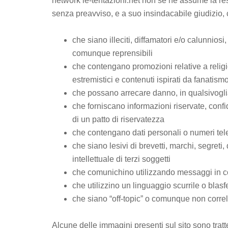
network le-tentazioni.net non se ne assume la resp
senza preavviso, e a suo insindacabile giudizio,
che siano illeciti, diffamatori e/o calunniosi, 
comunque reprensibili
che contengano promozioni relative a religion
estremistici e contenuti ispirati da fanatism
che possano arrecare danno, in qualsivogli
che forniscano informazioni riservate, confi
di un patto di riservatezza
che contengano dati personali o numeri telef
che siano lesivi di brevetti, marchi, segreti, di
intellettuale di terzi soggetti
che comunichino utilizzando messaggi in c
che utilizzino un linguaggio scurrile o blas
che siano “off-topic” o comunque non correl
Alcune delle immagini presenti sul sito sono tratt