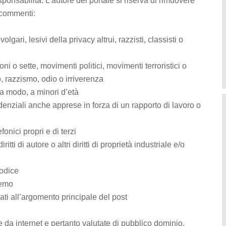
onsabilità. L’autore del portale si riserva di rimuovere
 commenti:
volgari, lesivi della privacy altrui, razzisti, classisti o
i o sette, movimenti politici, movimenti terroristici o
o, razzismo, odio o irriverenza
a modo, a minori d’età
denziali anche apprese in forza di un rapporto di lavoro o
onici propri e di terzi
ritti di autore o altri diritti di proprietà industriale e/o
odice
femo
ati all’argomento principale del post
e da internet e pertanto valutate di pubblico dominio.