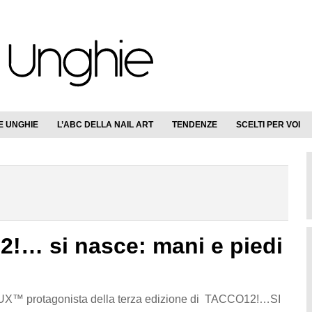
E UNGHIE
L’ABC DELLA NAIL ART
TENDENZE
SCELTI PER VOI
2!… si nasce: mani e piedi
™ protagonista della terza edizione di TACCO12!…SI