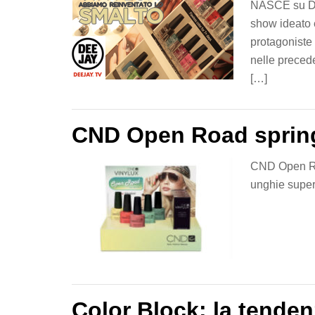
NASCE su Dee
show ideato 
protagoniste
nelle precede
[…]
CND Open Road spring
CND Open Roa
unghie super
Color Block: la tenden