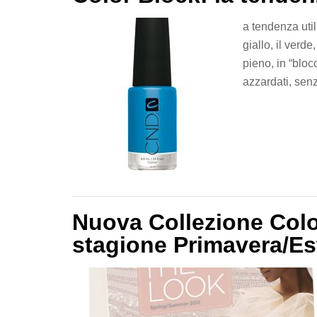
a tendenza util
giallo, il verde
pieno, in “blocc
azzardati, senz
Nuova Collezione Colo
stagione Primavera/Es