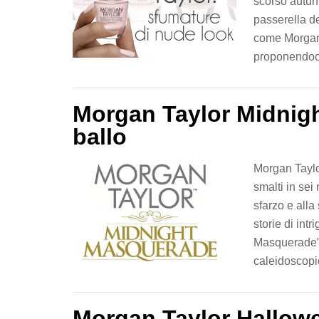
scorso autun
passerella d
come Morgan 
proponendoci
Morgan Taylor Midnigh
ballo
Morgan Taylor
smalti in sei
sfarzo e alla
storie di intr
Masquerade”,
caleidoscopio
Morgan Taylor Hallow