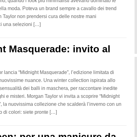
no, quando i look più minimalisti avevano dominato le
ella moda. Poteva un brand sempre a cavallo dei trend
Taylor non prendersi cura delle nostre mani
 una selezioni […]
t Masquerade: invito al
 lancia “Midnight Masquerade”, l’edizione limitata di
 nuovissime nuance. Una winter collection ispirata allo
 sensualità dei balli in maschera, per raccontare inedite
ighi e misteri. Morgan Taylor vi invita a scoprire “Midnight
 la nuovissima collezione che scalderà l’inverno con un
 di colori: siete pronte […]
een: per una manicure da