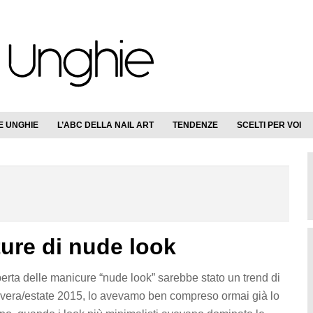
E UNGHIE
L’ABC DELLA NAIL ART
TENDENZE
SCELTI PER VOI
ure di nude look
erta delle manicure “nude look” sarebbe stato un trend di
vera/estate 2015, lo avevamo ben compreso ormai già lo