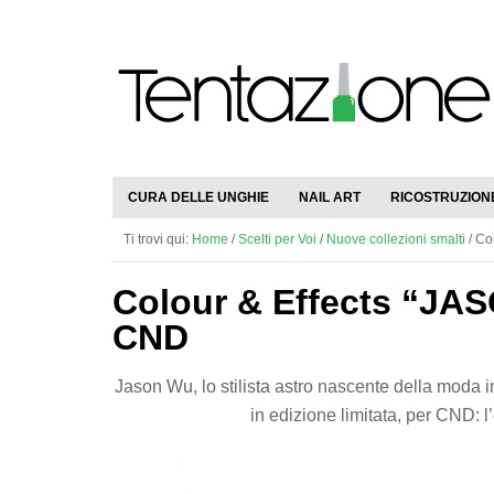
CURA DELLE UNGHIE
NAIL ART
RICOSTRUZION
Ti trovi qui:
Home
/
Scelti per Voi
/
Nuove collezioni smalti
/
Col
Colour & Effects “J
CND
Jason Wu, lo stilista astro nascente della moda i
in edizione limitata, per CND: l