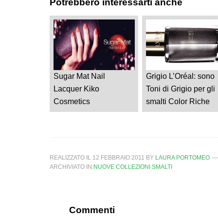
Potrebbero interessarti anche
Sugar Mat Nail
Grigio L’Oréal: sono
Lacquer Kiko
Toni di Grigio per gli
Cosmetics
smalti Color Riche
REALIZZATO IL
12 FEBBRAIO 2011
BY
LAURA PORTOMEO
ARCHIVIATO IN:
NUOVE COLLEZIONI SMALTI
Commenti