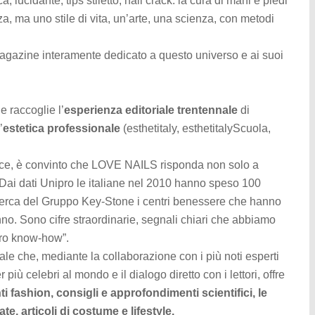
a, lucidante, tips stiletto, nail crack: la cura di mani e piedi
, ma uno stile di vita, un’arte, una scienza, con metodi
agazine interamente dedicato a questo universo e ai suoi
e raccoglie l’
esperienza editoriale trentennale
di
’
estetica professionale
(esthetitaly, esthetitalyScuola,
rice, è convinto che LOVE NAILS risponda non solo a
Dai dati Unipro le italiane nel 2010 hanno speso 100
icerca del Gruppo Key-Stone i centri benessere che hanno
o. Sono cifre straordinarie, segnali chiari che abbiamo
stro know-how”.
 che, mediante la collaborazione con i più noti esperti
ter più celebri al mondo e il dialogo diretto con i lettori, offre
i fashion, consigli e approfondimenti scientifici, le
e, articoli di costume e lifestyle.