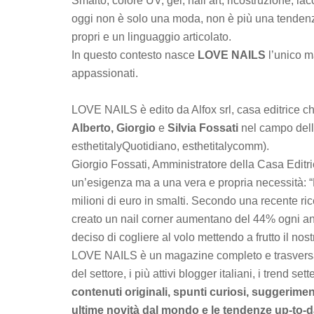
Smalto, colore UV, gel, nail art, ricostruzione, lacc
oggi non è solo una moda, non è più una tendenza
propri e un linguaggio articolato.
In questo contesto nasce
LOVE NAILS
l’unico m
appassionati.
LOVE NAILS è edito da Alfox srl, casa editrice ch
Alberto, Giorgio
e
Silvia Fossati
nel campo dell
esthetitalyQuotidiano, esthetitalycomm).
Giorgio Fossati, Amministratore della Casa Edit
un’esigenza ma a una vera e propria necessità: “
milioni di euro in smalti. Secondo una recente r
creato un nail corner aumentano del 44% ogni ann
deciso di cogliere al volo mettendo a frutto il no
LOVE NAILS è un magazine completo e trasversale
del settore, i più attivi blogger italiani, i trend set
contenuti originali, spunti curiosi, suggeriment
ultime novità dal mondo e le tendenze up-to-dat