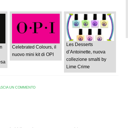
Les Desserts
n
Celebrated Colours, il
d’Antoinette, nuova
nuovo mini kit di OPI
collezione smalti by
esa
Lime Crime
ASCIA UN COMMENTO