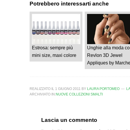
Potrebbero interessarti anche
Estrosa: sempre più
Unghie alla moda co
mini size, maxi colore
Revlon 3D Jewel
Appliques by March
REALIZZATO IL
1 GIUGNO 2011
BY
LAURA PORTOMEO
L
ARCHIVIATO IN:
NUOVE COLLEZIONI SMALTI
Lascia un commento