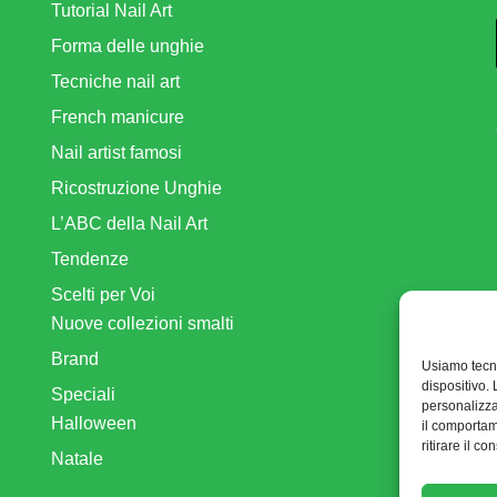
Tutorial Nail Art
Forma delle unghie
Tecniche nail art
French manicure
Nail artist famosi
Ricostruzione Unghie
L’ABC della Nail Art
Tendenze
Scelti per Voi
Nuove collezioni smalti
Brand
Usiamo tecn
dispositivo.
Speciali
personalizza
Halloween
il comportam
ritirare il 
Natale