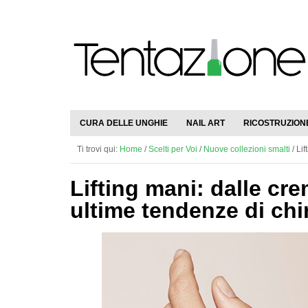
CURA DELLE UNGHIE
NAIL ART
RICOSTRUZION
Ti trovi qui:
Home
/
Scelti per Voi
/
Nuove collezioni smalti
/
Lif
Lifting mani: dalle crem
ultime tendenze di chi