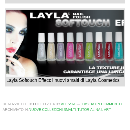
Layla Softouch Effect: i nuovi smalti di Layla Cosmetics
REALIZZATO IL
18 LUGLIO 2014
BY
ALESSIA
LASCIA UN COMMENTO
ARCHIVIATO IN:
NUOVE COLLEZIONI SMALTI
,
TUTORIAL NAIL ART