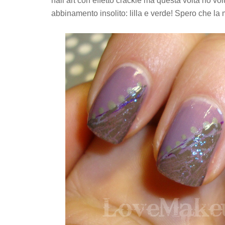
nail art con effetto crackle ma questa volta ho vo
abbinamento insolito: lilla e verde! Spero che la 