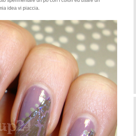
luto sperimentare un pò con i colori ed usare un
mia idea vi piaccia.