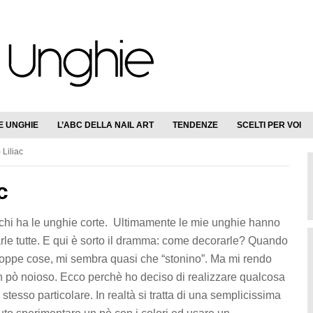
E UNGHIE
L’ABC DELLA NAIL ART
TENDENZE
SCELTI PER VOI
 Liliac
c
r chi ha le unghie corte. Ultimamente le mie unghie hanno
iarle tutte. E qui è sorto il dramma: come decorarle? Quando
roppe cose, mi sembra quasi che “stonino”. Ma mi rendo
un pò noioso. Ecco perchè ho deciso di realizzare qualcosa
stesso particolare. In realtà si tratta di una semplicissima