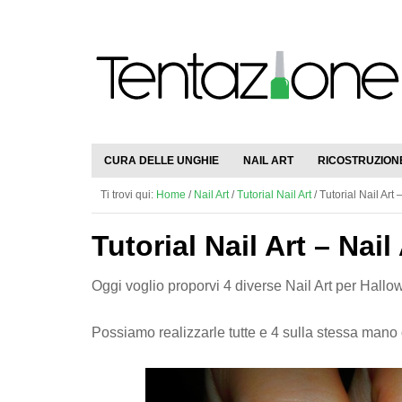
CURA DELLE UNGHIE
NAIL ART
RICOSTRUZION
Ti trovi qui:
Home
/
Nail Art
/
Tutorial Nail Art
/
Tutorial Nail Art 
Tutorial Nail Art – Nai
Oggi voglio proporvi 4 diverse Nail Art per Hall
Possiamo realizzarle tutte e 4 sulla stessa mano o