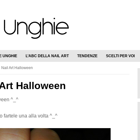
E UNGHIE
L’ABC DELLA NAIL ART
TENDENZE
SCELTI PER VOI
– Nail Art Halloween
l Art Halloween
oween ^_^
 fartele una alla volta ^_^