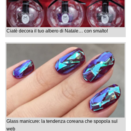
Ciatè decora il tuo albero di Natale… con smalto!
Glass manicure: la tendenza coreana che spopola sul
web