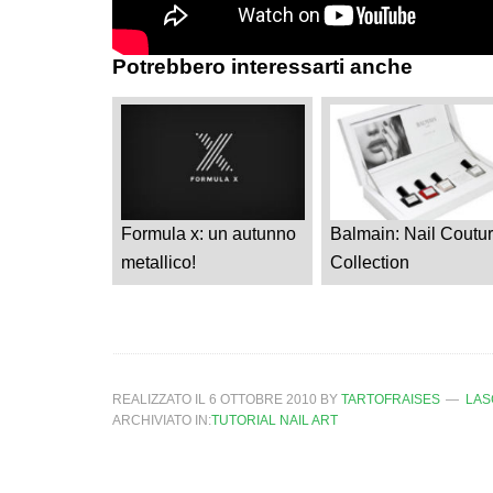
Potrebbero interessarti anche
Formula x: un autunno
Balmain: Nail Coutu
metallico!
Collection
REALIZZATO IL
6 OTTOBRE 2010
BY
TARTOFRAISES
LAS
ARCHIVIATO IN:
TUTORIAL NAIL ART