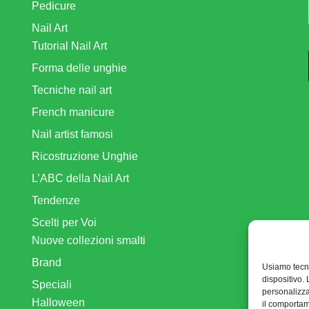
Pedicure
Nail Art
Tutorial Nail Art
Forma delle unghie
Tecniche nail art
French manicure
Nail artist famosi
Ricostruzione Unghie
L’ABC della Nail Art
Tendenze
Scelti per Voi
Nuove collezioni smalti
Brand
Usiamo tecn
dispositivo.
Speciali
personalizza
Halloween
il comportam