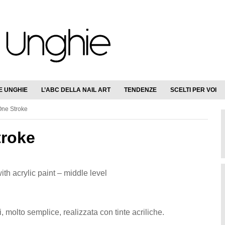
E UNGHIE
L’ABC DELLA NAIL ART
TENDENZE
SCELTI PER VOI
 One Stroke
troke
ith acrylic paint – middle level
, molto semplice, realizzata con tinte acriliche.