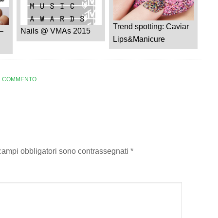
Trend spotting: Caviar
–
Nails @ VMAs 2015
Lips&Manicure
N COMMENTO
 campi obbligatori sono contrassegnati
*