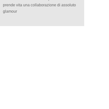
prende vita una collaborazione di assoluto
glamour