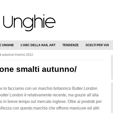
E UNGHIE
L’ABC DELLA NAIL ART
TENDENZE
SCELTI PER VOI
ti autunno/ inverno 2012
ione smalti autunno/
 e lo facciamo con un marchio britannico Butter London
Butter London è relativamente recente, ma grazie all’alta
o in breve tempo sul mercato inglese. Oltre ai prodotti per
ellezza con questo marchio che offrono manicure ed altri