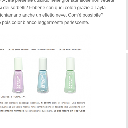
tti? Avete presente quando nelle giornate afose non vedete
losi dei sorbetti? Ebbene con quei colori grazie a Layla
i richiamano anche un effetto neve. Com’è possibile?
ro pois color bianco leggermente perlescente.