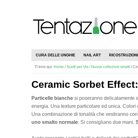
CURA DELLE UNGHIE
NAIL ART
RICOSTRUZION
Ti trovi qui:
Home
/
Scelti per Voi
/
Nuove collezioni smalti
/
Cer
Ceramic Sorbet Effect:
Particelle bianche
si poseranno delicatamente su
energia. Una texture particolare ed unica. Colo
Una combinazione di tonalità che vestiranno con
uno smalto normale
. Si consigliano due mani.