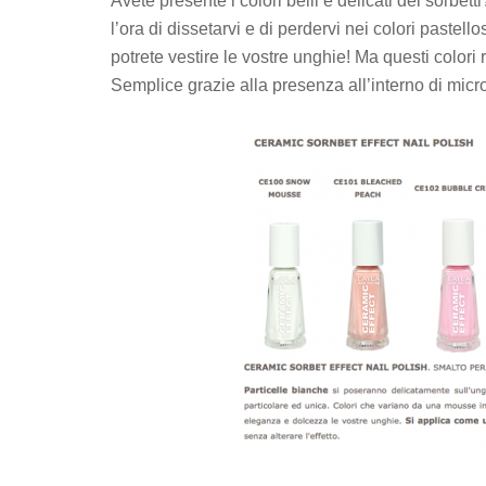
Avete presente i colori belli e delicati dei sorbe
l’ora di dissetarvi e di perdervi nei colori pastel
potrete vestire le vostre unghie! Ma questi color
Semplice grazie alla presenza all’interno di mic