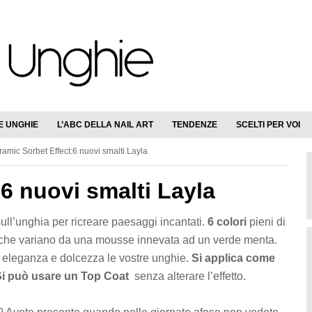
E UNGHIE
L’ABC DELLA NAIL ART
TENDENZE
SCELTI PER VOI
amic Sorbet Effect:6 nuovi smalti Layla
6 nuovi smalti Layla
ll’unghia per ricreare paesaggi incantati.
6 colori
pieni di
ri che variano da una mousse innevata ad un verde menta.
 eleganza e dolcezza le vostre unghie.
Si applica come
Si può usare un Top Coat
senza alterare l’effetto.