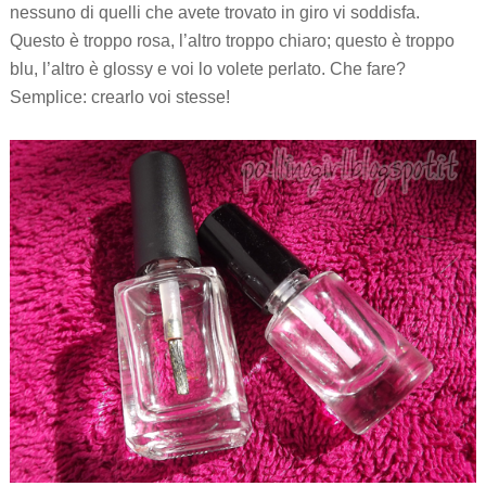
nessuno di quelli che avete trovato in giro vi soddisfa.
Questo è troppo rosa, l’altro troppo chiaro; questo è troppo
blu, l’altro è glossy e voi lo volete perlato. Che fare?
Semplice: crearlo voi stesse!