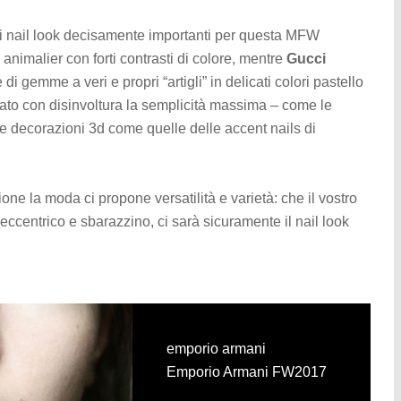
i nail look decisamente importanti per questa MFW
nimalier con forti contrasti di colore, mentre
Gucci
 gemme a veri e propri “artigli” in delicati colori pastello
ato con disinvoltura la semplicità massima – come le
le decorazioni 3d come quelle delle accent nails di
ne la moda ci propone versatilità e varietà: che il vostro
eccentrico e sbarazzino, ci sarà sicuramente il nail look
emporio armani
emporio armani
emporio armani
emporio armani
emporio armani
emporio armani
emporio armani
emporio armani
emporio armani
emporio armani
emporio armani
emporio armani
emporio armani
emporio armani
Emporio Armani FW2017
Emporio Armani FW2017
Emporio Armani FW2017
Emporio Armani FW2017
Emporio Armani FW2017
Emporio Armani FW2017
Emporio Armani FW2017
Emporio Armani FW2017
Emporio Armani FW2017
Emporio Armani FW2017
Emporio Armani FW2017
Emporio Armani FW2017
Emporio Armani FW2017
Emporio Armani FW2017