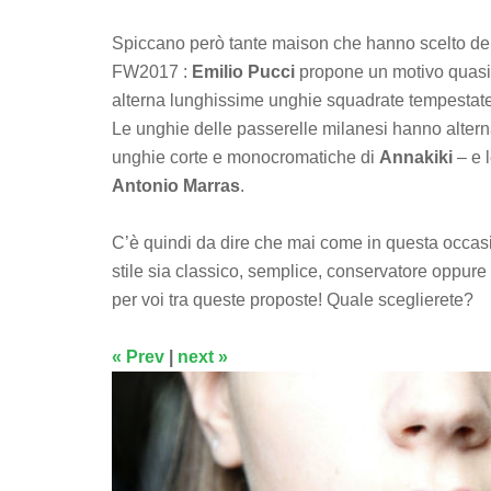
Spiccano però tante maison che hanno scelto de
FW2017 :
Emilio Pucci
propone un motivo quasi a
alterna lunghissime unghie squadrate tempestate di
Le unghie delle passerelle milanesi hanno altern
unghie corte e monocromatiche di
Annakiki
– e 
Antonio Marras
.
C’è quindi da dire che mai come in questa occasio
stile sia classico, semplice, conservatore oppure 
per voi tra queste proposte! Quale sceglierete?
« Prev
|
next »