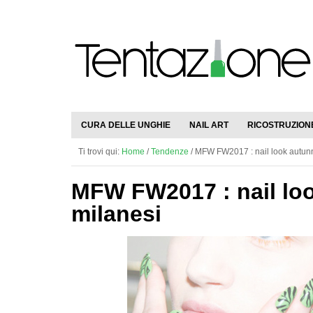
CURA DELLE UNGHIE
NAIL ART
RICOSTRUZION
Ti trovi qui:
Home
/
Tendenze
/
MFW FW2017 : nail look autunnal
MFW FW2017 : nail look
milanesi