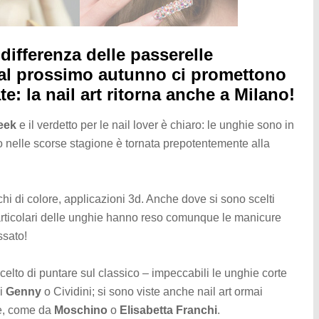
ifferenza delle passerelle
te al prossimo autunno ci promettono
e: la nail art ritorna anche a Milano!
eek
e il verdetto per le nail lover è chiaro: le unghie sono in
 nelle scorse stagione è tornata prepotentemente alla
hi di colore, applicazioni 3d. Anche dove si sono scelti
particolari delle unghie hanno reso comunque le manicure
ssato!
scelto di puntare sul classico – impeccabili le unghie corte
di
Genny
o Cividini; si sono viste anche nail art ormai
re, come da
Moschino
o
Elisabetta Franchi
.