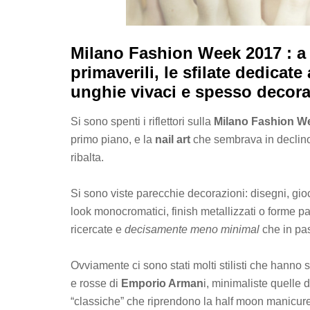
Milano Fashion Week 2017 : a d
primaverili, le sfilate dedica
unghie vivaci e spesso decorat
Si sono spenti i riflettori sulla
Milano Fashion W
primo piano, e la
nail art
che sembrava in declino
ribalta.
Si sono viste parecchie decorazioni: disegni, gioc
look monocromatici, finish metallizzati o forme 
ricercate e
decisamente meno minimal
che in pa
Ovviamente ci sono stati molti stilisti che hanno 
e rosse di
Emporio Arman
i, minimaliste quelle 
“classiche” che riprendono la half moon manicu