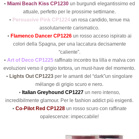
•
Miami Beach Kiss CP1230
un burgundi elegantissimo ed
attuale, perfetto per le prossime settimane.
•
Persuasive Pink CP1224
un rosa candido, tenue ma
assolutamente carismatico.
•
Flamenco Dancer CP1226
un rosso acceso ispirato ai
colori della Spagna, per una laccatura decisamente
“caliente”.
•
Art of Deco CP1225
raffinato incontro tra lilla e malva con
evoluzioni verso il grigio tortora, un must-have del momento.
•
Lights Out CP1223
per le amanti del “dark”un singolare
mélange di grigio scuro e nero.
•
Italian Greyhound CP1227
un nero intenso,
incredibilmente glamour. Per le fashion addict più esigenti.
•
Co-Pilot Red CP1228
un rosso scuro con raffinate
opalescenze: impeccabile!