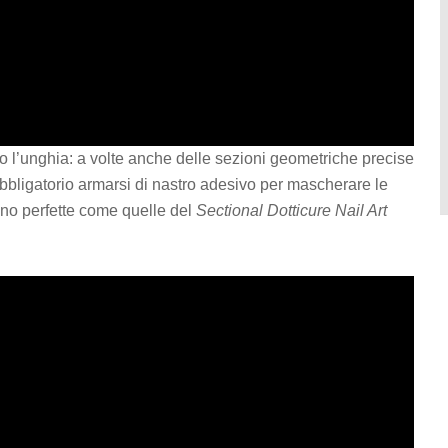
ro l’unghia: a volte anche delle sezioni geometriche precise
Obbligatorio armarsi di nastro adesivo per mascherare le
nno perfette come quelle del
Sectional Dotticure Nail Art