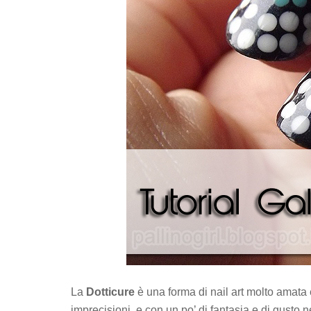
La
Dotticure
è una forma di nail art molto amata 
imprecisioni, e con un po’ di fantasia e di gusto ne