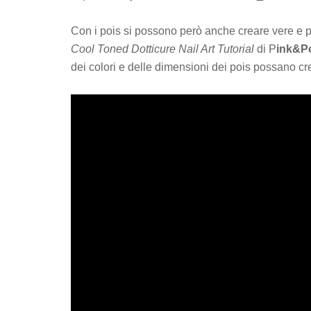
Con i pois si possono però anche creare vere e 
Cool Toned Dotticure Nail Art Tutorial
di P
ink&Po
dei colori e delle dimensioni dei pois possano cre