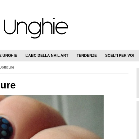
E UNGHIE
L’ABC DELLA NAIL ART
TENDENZE
SCELTI PER VOI
Dotticure
cure