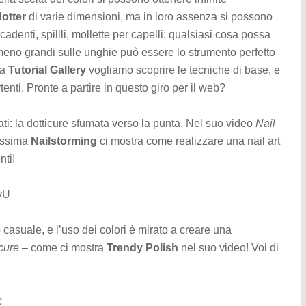
dotter
di varie dimensioni, ma in loro assenza si possono
adenti, spillli, mollette per capelli: qualsiasi cosa possa
o meno grandi sulle unghie può essere lo strumento perfetto
ta
Tutorial Gallery
vogliamo scoprire le tecniche di base, e
tenti. Pronte a partire in questo giro per il web?
ati: la dotticure sfumata verso la punta. Nel suo video
Nail
issima
Nailstorming
ci mostra come realizzare una nail art
nti!
yU
casuale, e l’uso dei colori è mirato a creare una
cure
– come ci mostra
Trendy Polish
nel suo video! Voi di
c