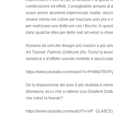
combinazioni ed effetti. Consigliabile armarsi di
usare anche strumenti improvvisati: matite, stuzzic
essere intinta nel colore per tracciare pois più 
per realizzare una dotticure con i fiocchi. In ques
darvi qualche idea per delle nail art veloci e diver
Iniziamo da uno dei disegni più classici e più am
Art Tutorial: Patriotic Dotticure (No Tools)
la brav
semplice e d’effetto usando mollette e stuzzicade
https://www.youtube.com/watch?v=PmMqTBVPi
Se la disposizione dei pois è più studiata e meno 
sfumatura, ecco che si ottiene una
Gradient Dotti
che colori la fareste?
https://www.youtube.com/watch?v=rtP_GLA6CE