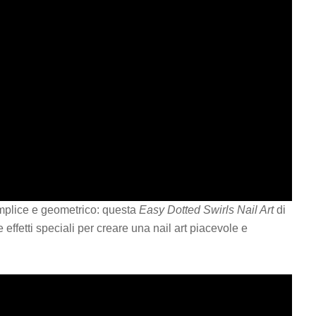
mplice e geometrico: questa
Easy Dotted Swirls Nail Art
di
ffetti speciali per creare una nail art piacevole e