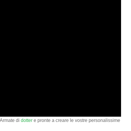
 Armate di
dotter
e pronte a creare le vostre personalissime