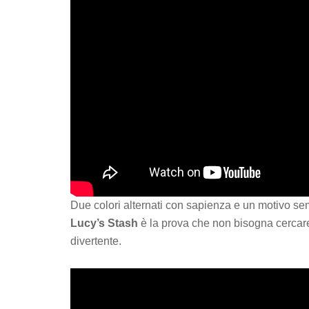
Due colori alternati con sapienza e un motivo se
Lucy’s Stash
è la prova che non bisogna cercare e
divertente.