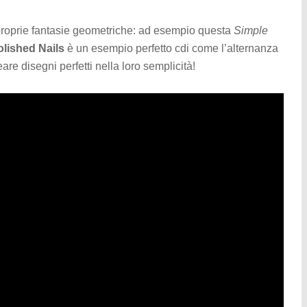
proprie fantasie geometriche: ad esempio questa
Simple
lished Nails
è un esempio perfetto cdi come l’alternanza
are disegni perfetti nella loro semplicità!