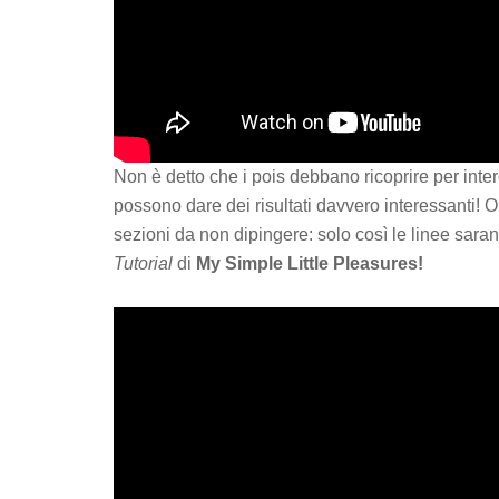
Non è detto che i pois debbano ricoprire per inte
possono dare dei risultati davvero interessanti! 
sezioni da non dipingere: solo così le linee sara
Tutorial
di
My Simple Little Pleasures!