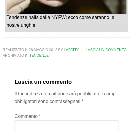
Tendenze nails dalla NYFW: ecco come saranno le
nostre unghie
REALIZZATO IL
28 MAGGIO 2012
BY
LAPATTY
LASCIA UN COMMENTO
ARCHIVIATO IN:
TENDENZE
Lascia un commento
Il tuo indirizzo email non sarà pubblicato.
I campi
obbligatori sono contrassegnati
*
Commento
*