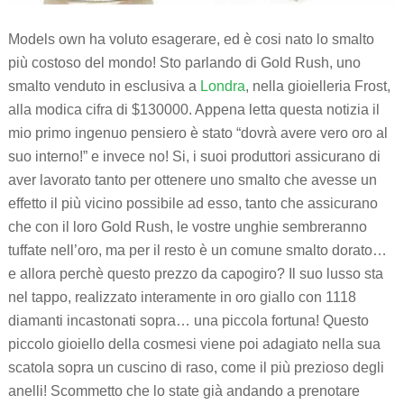
Models own ha voluto esagerare, ed è cosi nato lo smalto
più costoso del mondo! Sto parlando di Gold Rush, uno
smalto venduto in esclusiva a
Londra
, nella gioielleria Frost,
alla modica cifra di $130000. Appena letta questa notizia il
mio primo ingenuo pensiero è stato “dovrà avere vero oro al
suo interno!” e invece no! Si, i suoi produttori assicurano di
aver lavorato tanto per ottenere uno smalto che avesse un
effetto il più vicino possibile ad esso, tanto che assicurano
che con il loro Gold Rush, le vostre unghie sembreranno
tuffate nell’oro, ma per il resto è un comune smalto dorato…
e allora perchè questo prezzo da capogiro? Il suo lusso sta
nel tappo, realizzato interamente in oro giallo con 1118
diamanti incastonati sopra… una piccola fortuna! Questo
piccolo gioiello della cosmesi viene poi adagiato nella sua
scatola sopra un cuscino di raso, come il più prezioso degli
anelli! Scommetto che lo state già andando a prenotare