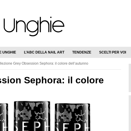
E UNGHIE
L’ABC DELLA NAIL ART
TENDENZE
SCELTI PER VOI
lezione Grey Obsession Sephora: il colore dell’autunno
sion Sephora: il colore