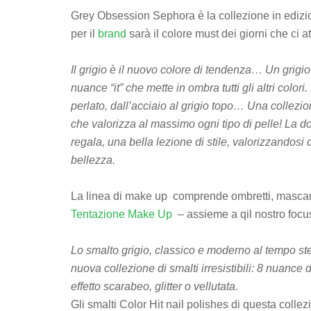
Grey Obsession Sephora è la collezione in edizio
per il
brand
sarà il colore must dei giorni che ci at
Il grigio è il nuovo colore di tendenza… Un grigio 
nuance “it” che mette in ombra tutti gli altri color
perlato, dall’acciaio al grigio topo… Una collezi
che valorizza al massimo ogni tipo di pelle! La d
regala, una bella lezione di stile, valorizzandosi
bellezza.
La linea di make up comprende ombretti, mascara, 
Tentazione Make Up
– assieme a qil nostro focus:
Lo smalto grigio, classico e moderno al tempo ste
nuova collezione di smalti irresistibili: 8 nuance d
effetto scarabeo, glitter o vellutata.
Gli smalti Color Hit nail polishes di questa collez