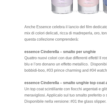
Anche Essence celebra il lancio del film dedicat
mix di colori delicati, ricca di madreperla, oro, to
questa collezione comprenderà:
essence Cinderella – smalto per unghie
Quattro nuovi colori con due differenti effetti! Il r
blu e l’oro donano un effetto metallico. Disponibi
bobbidi-boo, #03 prince charming and #04 watch 
essence Cinderella – smalto unghie top coat ad
Un top coat scintillante con fiocchi argentati e glit
meravigliosi. Applicalo sul tuo smalto preferito o s
Disponibile nella versione: #01 the glass slipper.