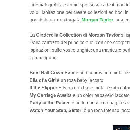
cinematografica,e come spesso accade il mondo b
volo l’ispirazione per creare collezioni ad hoc.
questo tema: una targata
Morgan Taylor
, una p
La
Cinderella Collection di Morgan Taylor
si is
Dalla carrozza del principe alle iconiche scarpette
ispirazioni sulle vostre unghie: una manicure perfe
compongono:
Best Ball Gown Ever
è un blu pervinca metallizz
Ella of a Girl
è un rosa baby laccato.
If the Slipper Fits
ha una base metallizzata color c
My Carriage Awaits
è un color papavero laccato
Party at the Palace
è un turchese con pagliuzze 
Watch Your Step, Sister!
è un rosa intenso lacc