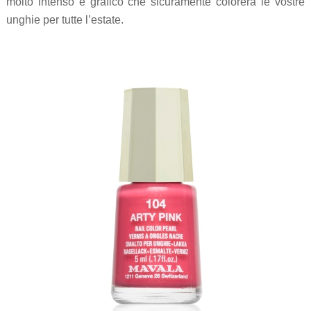
molto intenso e grafico che sicuramente colorerà le vostre
unghie per tutte l’estate.