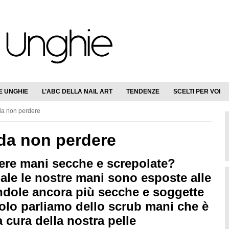
E UNGHIE
L’ABC DELLA NAIL ART
TENDENZE
SCELTI PER VOI
da non perdere
da non perdere
vere mani secche e screpolate?
ale le nostre mani sono esposte alle
ndole ancora più secche e soggette
colo parliamo dello scrub mani che è
a cura della nostra pelle