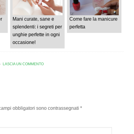
r
Mani curate, sane e
Come fare la manicure
splendenti: i segreti per
perfetta
unghie perfette in ogni
occasione!
LASCIA UN COMMENTO
 campi obbligatori sono contrassegnati
*