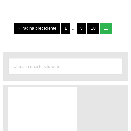
« Pagina precedente
1
…
9
10
11