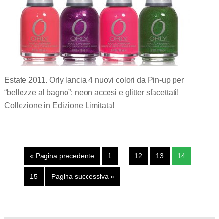
Estate 2011. Orly lancia 4 nuovi colori da Pin-up per
“bellezze al bagno”: neon accesi e glitter sfacettati!
Collezione in Edizione Limitata!
« Pagina precedente
1
…
12
13
14
15
Pagina successiva »