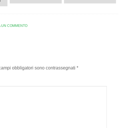
d
A UN COMMENTO
 campi obbligatori sono contrassegnati
*