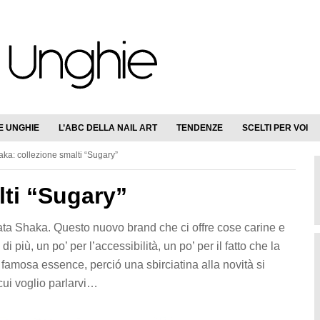
E UNGHIE
L’ABC DELLA NAIL ART
TENDENZE
SCELTI PER VOI
ka: collezione smalti “Sugary”
lti “Sugary”
rmata Shaka. Questo nuovo brand che ci offre cose carine e
più, un po’ per l’accessibilità, un po’ per il fatto che la
 famosa essence, perció una sbirciatina alla novità si
cui voglio parlarvi…