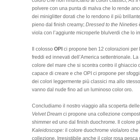
coloro che non rinunciano ai colori classici;
As If
polvere con una punta di malva che lo rende anco
dei miniglitter dorati che lo rendono il più brillant
pieno dal finish creamy;
Dressed to the Nineties
viola con l’aggiunte microperle blu/verdi che lo 
Il colosso
OPI
ci propone ben 12 colorazioni per 
freddi ed innevati dell’America settentrionale. L
colore del mare che si scontra contro il ghiaccio
capace di creare e che OPI ci propone per sfoggiar
dei colori leggermente più classici ma allo stess
vanno dal nude fino ad un luminoso color oro.
Concludiamo il nostro viaggio alla scoperta delle
Velvet Dream
ci propone una collezione composta 
shimmer ed uno dal finish duochrome. Il colore pi
Kaleidoscope:
il colore duochrome viola/oro che 
collezione. Irresistibile anche il color rosa pesca