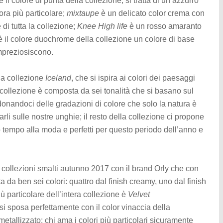
è il colore di punta della collezione, si tratta di un azzurro
ra più particolare;
mixtaupe
è un delicato color crema con
e di tutta la collezione;
Knee High life
è un rosso amaranto
è il colore duochrome della collezione un colore di base
impreziosiscono.
la collezione
Iceland
, che si ispira ai colori dei paesaggi
a collezione è composta da sei tonalità che si basano sul
 donandoci delle gradazioni di colore che solo la natura è
li sulle nostre unghie; il resto della collezione ci propone
o tempo alla moda e perfetti per questo periodo dell’anno e
 collezioni smalti autunno 2017 con il brand Orly che con
da ben sei colori: quattro dal finish creamy, uno dal finish
ù particolare dell’intera collezione è
Velvet
si sposa perfettamente con il color vinaccia della
 metallizzato; chi ama i colori più particolari sicuramente