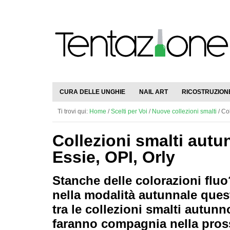
CURA DELLE UNGHIE
NAIL ART
RICOSTRUZION
Ti trovi qui:
Home
/
Scelti per Voi
/
Nuove collezioni smalti
/
Col
Collezioni smalti autu
Essie, OPI, Orly
Stanche delle colorazioni fluo
nella modalità autunnale ques
tra le collezioni smalti autunn
faranno compagnia nella pross