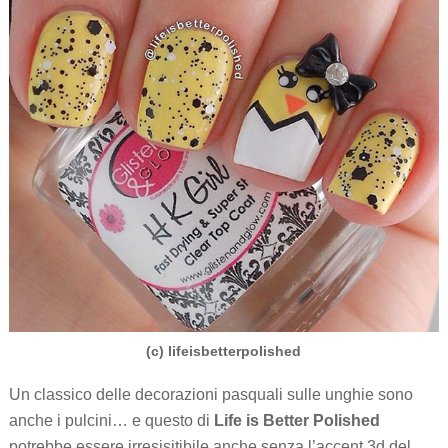
(c) lifeisbetterpolished
Un classico delle decorazioni pasquali sulle unghie sono
anche i pulcini… e questo di
Life is Better Polished
potrebbe essere irresisitibile anche senza l’accent 3d del