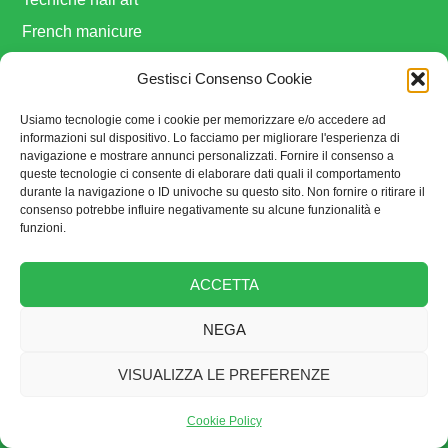
French manicure
Nail artist famosi
Gestisci Consenso Cookie
Ricostruzione Unghie
Usiamo tecnologie come i cookie per memorizzare e/o accedere ad
L’ABC della Nail Art
informazioni sul dispositivo. Lo facciamo per migliorare l'esperienza di
navigazione e mostrare annunci personalizzati. Fornire il consenso a
Tendenze
queste tecnologie ci consente di elaborare dati quali il comportamento
Scelti per Voi
durante la navigazione o ID univoche su questo sito. Non fornire o ritirare il
consenso potrebbe influire negativamente su alcune funzionalità e
Nuove collezioni smalti
funzioni.
Brand
Speciali
ACCETTA
Halloween
NEGA
Natale
VISUALIZZA LE PREFERENZE
NEWSLETTER
Cookie Policy