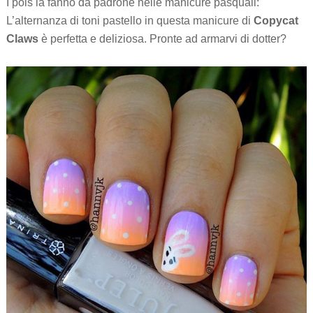
I pois la fanno da padrone nelle manicure pasquali:
L’alternanza di toni pastello in questa manicure di
Copycat
Claws
è perfetta e deliziosa. Pronte ad armarvi di dotter?